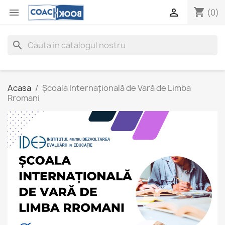
shopping_cart


(0)
search
Acasa
Școala Internațională de Vară de Limba
Rromani