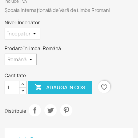
Include TVA
Școala Internațională de Vară de Limba Rromani
Nivel: Începător
Predare în limba: Română
Cantitate

favorite_border
ADAUGA IN COS
Distribuie